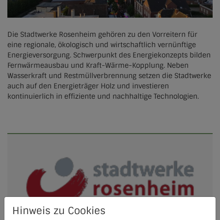
Lich
Die Stadtwerke Rosenheim gehören zu den Vorreitern für
Oberaudorf
eine regionale, ökologisch und wirtschaftlich vernünftige
Energieversorgung. Schwerpunkt des Energiekonzepts bilden
Olbersdorf
Fernwärmeausbau und Kraft-Wärme-Kopplung. Neben
Wasserkraft und Restmüllverbrennung setzen die Stadtwerke
Raubling
auch auf den Energieträger Holz und investieren
kontinuierlich in effiziente und nachhaltige Technologien.
Wettenberg
Hinweis zu Cookies