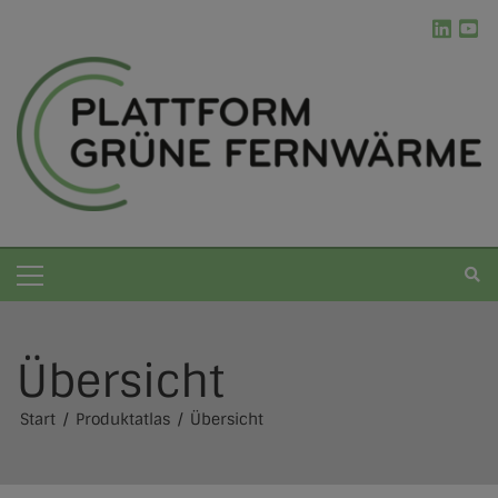
Übersicht
Grüne Fernwärme
Start
Produktatlas
Übersicht
Die Plattform
Kommunale Wärmeplanung
Erneuerbare Energien
Ablauf der kWP
Werkzeugkasten