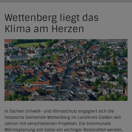
Kraft-Wärme-Kopplung
Solarthermie
Leitfaden & Regelwerk
Werkzeuge für Kommunen
Netzwerke
Wettenberg liegt das
Wasserstoff
Großwärmepumpen
Iserlohn
Rechtlicher Rahmen
Werkzeuge für Versorger und Planer
Regionale Netzwerke
Produktatlas
Klima am Herzen
Wärmewende erklärt
Biomasse
Gießen
Fördermittel & Finanzierung
Partner
Übersicht
Green DH Factory
Biogas
Marburg
Praxisbeispiele
Jetzt teilnehmen
Registrierung
Aktuelles
Geothermie
Entscheidungsgrundlage neue Heizung
Altenstadt
News
Abwärmenutzung & industrielle Abwärme
Kontakt
Aßlar
EHP-Artikel
Elektrokessel
Brannenburg
Pressestimmen
Wärmespeicher
Cölbe
Fachmagazin
Fernwald
In Sachen Umwelt- und Klimaschutz engagiert sich die
Veranstaltungen
hessische Gemeinde Wettenberg im Landkreis Gießen seit
Homberg (Ohm)
Jahren mit verschiedenen Projekten. Die kommunale
Archiv
Kolbermoor
Wärmeplanung soll dabei ein wichtiger Bestandteil werden,