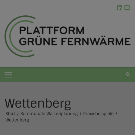
Wettenberg
Grüne Fernwärme
Start
Kommunale Wärmeplanung
Praxisbeispiele
Die Plattform
Kommunale Wärmeplanung
Wettenberg
Erneuerbare Energien
Ablauf der kWP
Werkzeugkasten