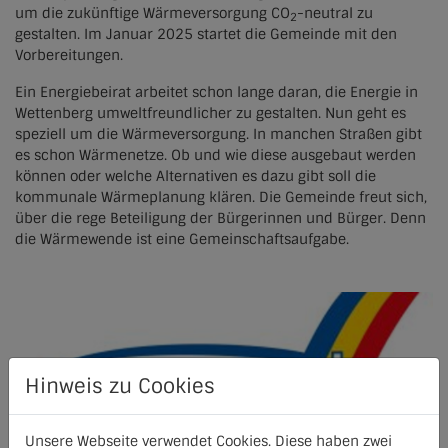
um die zukünftige Wärmeversorgung CO
-neutral zu
2
Lich
gestalten. Im Januar 2025 startet die Gemeinde mit den
Vorbereitungen.
Oberaudorf
Ein Energiebeirat arbeitet schon lange daran, die Energie in
Wettenberg umweltfreundlicher zu gestalten. Nun geht es
Olbersdorf
speziell um die Wärmeversorgung. In manchen Straßen gibt
es schon Wärmenetze. Ob und wie diese ausgebaut werden
Raubling
können oder welche Alternativen es dazu gibt soll die
kommunale Wärmeplanung klären. Die Gemeinde freut sich,
Wettenberg
über die rege Beteiligung der Bürgerinnen und Bürger. Denn
die Wärmewende ist eine Gemeinschaftsaufgabe.
Hinweis zu Cookies
Unsere Webseite verwendet Cookies. Diese haben zwei