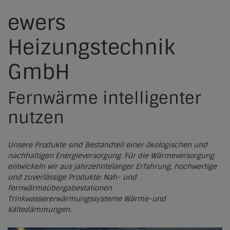
Kraft-Wärme-Kopplung
Solarthermie
ewers
Leitfaden & Regelwerk
Werkzeuge für Kommunen
Netzwerke
Wasserstoff
Großwärmepumpen
Iserlohn
Rechtlicher Rahmen
Heizungstechnik
Werkzeuge für Versorger und Planer
Regionale Netzwerke
Produktatlas
Wärmewende erklärt
Biomasse
Gießen
Fördermittel & Finanzierung
Partner
GmbH
Übersicht
Green DH Factory
Biogas
Marburg
Praxisbeispiele
Jetzt teilnehmen
Registrierung
Fernwärme intelligenter
Aktuelles
Geothermie
Entscheidungsgrundlage neue Heizung
Altenstadt
nutzen
News
Abwärmenutzung & industrielle Abwärme
Kontakt
Aßlar
EHP-Artikel
Elektrokessel
Brannenburg
Unsere Produkte sind Bestandteil einer ökologischen und
nachhaltigen Energieversorgung. Für die Wärmeversorgung
Pressestimmen
Wärmespeicher
Cölbe
entwickeln wir aus jahrzehntelanger Erfahrung, hochwertige
und zuverlässige Produkte: Nah- und
Fachmagazin
Fernwald
Fernwärmeübergabestationen
Trinkwassererwärmungssysteme Wärme-und
Veranstaltungen
Homberg (Ohm)
Kältedämmungen.
Archiv
Kolbermoor