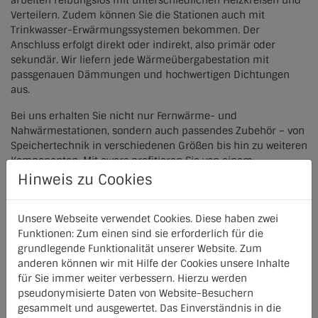
Verteilern. Zudem können Sie die Stationen auch mit
Trinkwasser-Erwärmungssystemen bekommen. Der
Anschluss erfolgt direkt oder indirekt, also primär oder
sekundär. Wir liefern jede Wärmeübergabestation mit
passgenauen Dämmungen und hochwertigen Dichtungen
aus.
Bei uns erhalten Sie nicht nur Fernwärme- und
Nahwärmestationen, sondern auch passendes Zubehör – von
Speichertechnik in verschiedenen Größen bis hin zu weiteren
Komponenten. Mit ewers profitieren Sie von einem
umfassenden Paket für den schnellen Einbau und die
Hinweis zu Cookies
komfortable Nutzung Ihrer Wärmeübergabestation.
Kontakt:
Unsere Webseite verwendet Cookies. Diese haben zwei
Christian Brüggemann
Funktionen: Zum einen sind sie erforderlich für die
Tel.: +49 5207 9190-0
grundlegende Funktionalität unserer Website. Zum
anderen können wir mit Hilfe der Cookies unsere Inhalte
für Sie immer weiter verbessern. Hierzu werden
pseudonymisierte Daten von Website-Besuchern
gesammelt und ausgewertet. Das Einverständnis in die