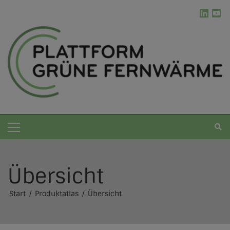
Übersicht
Grüne Fernwärme
Start
Produktatlas
Übersicht
Die Plattform
Kommunale Wärmeplanung
Erneuerbare Energien
Ablauf der kWP
Werkzeugkasten