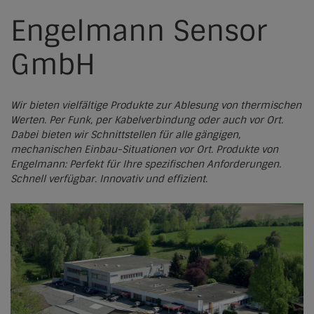
Kraft-Wärme-Kopplung
Solarthermie
Engelmann Sensor
Leitfaden & Regelwerk
Werkzeuge für Kommunen
Netzwerke
Wasserstoff
Großwärmepumpen
Iserlohn
Rechtlicher Rahmen
GmbH
Werkzeuge für Versorger und Planer
Regionale Netzwerke
Produktatlas
Wärmewende erklärt
Biomasse
Gießen
Fördermittel & Finanzierung
Partner
Übersicht
Green DH Factory
Biogas
Marburg
Wir bieten vielfältige Produkte zur Ablesung von thermischen
Praxisbeispiele
Jetzt teilnehmen
Registrierung
Werten. Per Funk, per Kabelverbindung oder auch vor Ort.
Aktuelles
Geothermie
Dabei bieten wir Schnittstellen für alle gängigen,
Entscheidungsgrundlage neue Heizung
Altenstadt
mechanischen Einbau-Situationen vor Ort. Produkte von
News
Abwärmenutzung & industrielle Abwärme
Kontakt
Aßlar
Engelmann: Perfekt für Ihre spezifischen Anforderungen.
Schnell verfügbar. Innovativ und effizient.
EHP-Artikel
Elektrokessel
Brannenburg
Pressestimmen
Wärmespeicher
Cölbe
Fachmagazin
Fernwald
Veranstaltungen
Homberg (Ohm)
Archiv
Kolbermoor