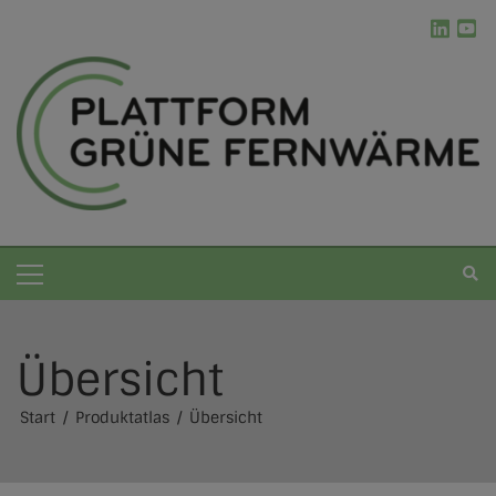
Übersicht
Grüne Fernwärme
Start
Produktatlas
Übersicht
Die Plattform
Kommunale Wärmeplanung
Erneuerbare Energien
Ablauf der kWP
Werkzeugkasten