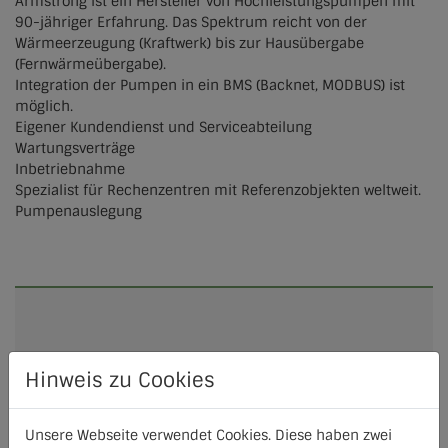
Armstrong ist ein Hersteller von Hochleistungspumpen mit
90-jähriger Erfahrung. Das Spektrum reicht von der
Lich
Wärmeerzeugung (Kraftwerk) bis zur Hausübergabe
(Fernwärmeübergabe).
Oberaudorf
Integration der Pumpen in ein BMS (Backnet, MODBUS) ist
möglich.
Olbersdorf
Eigener Kundendienst und Serviceabteilung
Wartungsverträge
Raubling
Inbetriebnahme
Spezialist für Rechenzentren mit Referenzobjekten weltweit.
Wettenberg
Pumpenauslegung
Hinweis zu Cookies
Unsere Webseite verwendet Cookies. Diese haben zwei