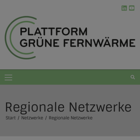
Regionale Netzwerke
Grüne Fernwärme
Start
Netzwerke
Regionale Netzwerke
Die Plattform
Kommunale Wärmeplanung
Erneuerbare Energien
Ablauf der kWP
Werkzeugkasten