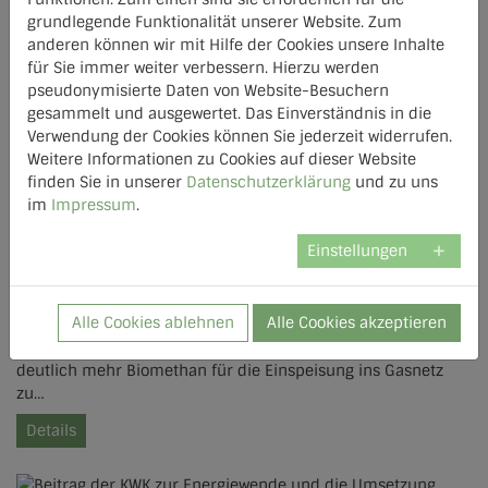
grundlegende Funktionalität unserer Website. Zum
anderen können wir mit Hilfe der Cookies unsere Inhalte
für Sie immer weiter verbessern. Hierzu werden
12.09.2023
pseudonymisierte Daten von Website-Besuchern
Höherer Biomethananteil
gesammelt und ausgewertet. Das Einverständnis in die
Verwendung der Cookies können Sie jederzeit widerrufen.
im Gasnetz durch
Weitere Informationen zu Cookies auf dieser Website
finden Sie in unserer
Datenschutzerklärung
und zu uns
Kombination von Biogas-
im
Impressum
.
und Holzvergaseranlagen
Einstellungen
Die Entwickler des „Rosenheimer Verfahrens zur
Holzvergasung“, die Stadtwerke ­Rosenheim und der
Alle Cookies ablehnen
Alle Cookies akzeptieren
Biogasanlagenhersteller Biogas Hochreiter GmbH wollen ihre
Verfahren kombinieren, um durch Nutzung der Synergien
deutlich mehr Biomethan für die Einspeisung ins Gasnetz
zu…
Details