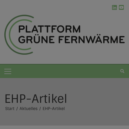
EHP-Artikel
Grüne Fernwärme
Start
Aktuelles
EHP-Artikel
Die Plattform
Kommunale Wärmeplanung
Erneuerbare Energien
Ablauf der kWP
Werkzeugkasten