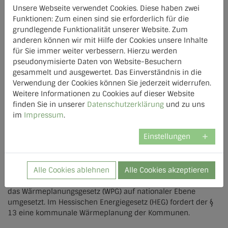
Unsere Webseite verwendet Cookies. Diese haben zwei
Lich
Funktionen: Zum einen sind sie erforderlich für die
grundlegende Funktionalität unserer Website. Zum
Oberaudorf
anderen können wir mit Hilfe der Cookies unsere Inhalte
für Sie immer weiter verbessern. Hierzu werden
Olbersdorf
pseudonymisierte Daten von Website-Besuchern
gesammelt und ausgewertet. Das Einverständnis in die
Raubling
Verwendung der Cookies können Sie jederzeit widerrufen.
Weitere Informationen zu Cookies auf dieser Website
Wettenberg
finden Sie in unserer
Datenschutzerklärung
und zu uns
im
Impressum
.
Einstellungen
Zunächst gab er einen Einblick in die Anforderungen der EU,
die aus der Energieeffizienzrichtlinie EED resultieren. Diese
Richtlinien weisen die Mitgliedsstaaten an, deren Städte und
Alle Cookies ablehnen
Alle Cookies akzeptieren
Gemeinden zu einer lokale Wärme- und Kälteplanung zu
verpflichten. In Deutschland wird diese Anforderung durch
das Wärmeplanungsgesetz (WPG) auf nationaler Ebene
umgesetzt. Im Hessischen Energiegesetz (HEG) fordert der §
13 eine kommunale Wärmeplanung der Kommunen.