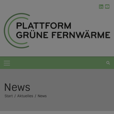
News
Grüne Fernwärme
Start
Aktuelles
News
Die Plattform
Kommunale Wärmeplanung
Erneuerbare Energien
Ablauf der kWP
Werkzeugkasten