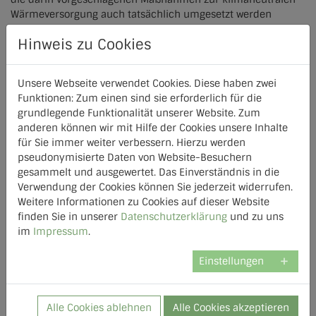
Wärmeversorgung auch tatsächlich umgesetzt werden
können.
Hinweis zu Cookies
In der zweiten Talkrunde richtete sich der Blick in den
Freistaat: Fabian Schatz vom Bayerischen Staatsministerium
Unsere Webseite verwendet Cookies. Diese haben zwei
für Wirtschaft, Landesentwicklung und Energie erläuterte den
Funktionen: Zum einen sind sie erforderlich für die
Stand der kommunalen Wärmeplanung in Bayern. Das Land
grundlegende Funktionalität unserer Website. Zum
unterstützt die Kommunen hier mit verschiedenen
anderen können wir mit Hilfe der Cookies unsere Inhalte
Angeboten, unter anderem mit einer einheitlichen
für Sie immer weiter verbessern. Hierzu werden
Datengrundlage und verschiedenen Fördermitteln.
pseudonymisierte Daten von Website-Besuchern
Über die Lage in der Region Rosenheim berichtete in der
gesammelt und ausgewertet. Das Einverständnis in die
Runde Michael Hartmann. Er stellte die Rolle der INNergie
Verwendung der Cookies können Sie jederzeit widerrufen.
und der Stadtwerke Rosenheim im Rahmen der kommunalen
Weitere Informationen zu Cookies auf dieser Website
Wärmeplanung vor. Sie bringen sich aktiv in die kWP-Projekte
finden Sie in unserer
Datenschutzerklärung
und zu uns
ein, um Know-how weiterzugeben und die Kommunen bei der
im
Impressum
.
Erarbeitung realistischer Optionen zu unterstützen.
Einstellungen
Dies sei für die Akzeptanz der Ergebnisse außerordentlich
wichtig, bestätigte Harald Rapp, Leiter der Plattform Grüne
Fernwärme. Aus dem theoretischen und technisch möglichen
Alle Cookies ablehnen
Alle Cookies akzeptieren
Potenzial müsse im Laufe der Wärmeplanung das