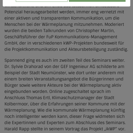
wirtschaftliche und am Ende das tatsächlich umsetzbare
Potenzial herausgearbeitet werden, immer eng vernetzt mit
einer aktiven und transparenten Kommunikation, um die
Menschen bei der Wärmeplanung mitzunehmen. Moderiert
wurden die beiden Talkrunden von Christopher Martin,
Geschäftsführer der FuP Kommunikations-Management
GmbH, der in verschiedenen kWP-Projekten bundesweit für
die Projektkommunikation und Akteursbeteiligung zuständig.
Spannend ging es auch im zweiten Teil des Seminars weiter.
Dr. Sylvie Drahorad von der GEF Ingenieur AG schilderte am
Beispiel der Stadt Neumünster, wie dort unter anderem mit
einem breiten Veranstaltungsangebot die Bürgerinnen und
Bürger sowie weitere Akteure bei der Wärmeplanung aktiv
eingebunden worden. Online zugeschaltet sprach im
Anschluss Thomas Ertl, Klimaschutzmanager der Stadt
Kolbermoor, über die Erfahrungen seiner Kommune mit der
Wärmeplanung. Wie die kommunale Wärmeplanung künftig
noch intelligenter werden kann, dieser Frage widmeten sich
die Expertinnen und Experten zum Abschluss des Seminars.
Harald Rapp stellte in seinem Vortrag das Projekt „ikWP“ vor.