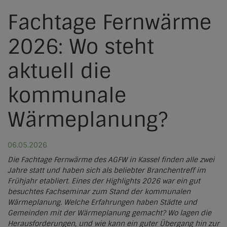
Kraft-Wärme-Kopplung
Solarthermie
Fachtage Fernwärme
Leitfaden & Regelwerk
Werkzeuge für Kommunen
Netzwerke
Wasserstoff
Großwärmepumpen
Iserlohn
Rechtlicher Rahmen
2026: Wo steht
Werkzeuge für Versorger und Planer
Regionale Netzwerke
Produktatlas
Wärmewende erklärt
Biomasse
Gießen
Fördermittel & Finanzierung
Partner
aktuell die
Übersicht
Green DH Factory
Biogas
Marburg
Praxisbeispiele
Jetzt teilnehmen
Registrierung
kommunale
Aktuelles
Geothermie
Entscheidungsgrundlage neue Heizung
Altenstadt
Wärmeplanung?
News
Abwärmenutzung & industrielle Abwärme
Kontakt
Aßlar
EHP-Artikel
Elektrokessel
Brannenburg
06.05.2026
Pressestimmen
Wärmespeicher
Die Fachtage Fernwärme des AGFW in Kassel finden alle zwei
Cölbe
Jahre statt und haben sich als beliebter Branchentreff im
Fachmagazin
Frühjahr etabliert. Eines der Highlights 2026 war ein gut
Fernwald
besuchtes Fachseminar zum Stand der kommunalen
Veranstaltungen
Homberg (Ohm)
Wärmeplanung. Welche Erfahrungen haben Städte und
Gemeinden mit der Wärmeplanung gemacht? Wo lagen die
Archiv
Kolbermoor
Herausforderungen, und wie kann ein guter Übergang hin zur