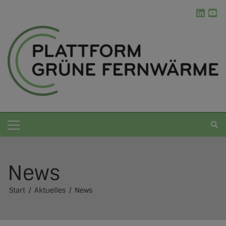
News
Grüne Fernwärme
Start
Aktuelles
News
Die Plattform
Kommunale Wärmeplanung
Erneuerbare Energien
Ablauf der kWP
Werkzeugkasten